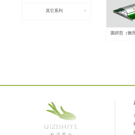
其它系列
ꁇ
圆拱型（侧