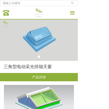
ꄙ
끀
三角型电动采光排烟天窗
产品详情