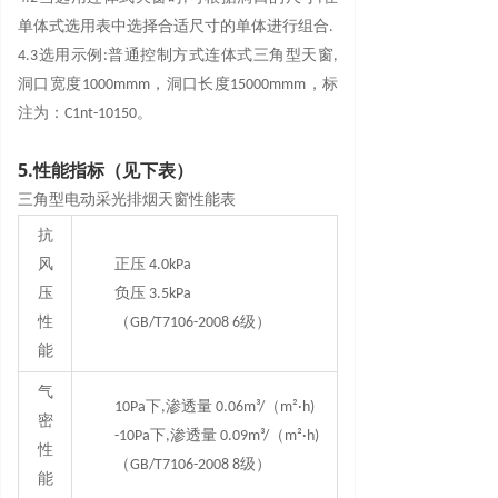
单体式选用表中选择合适尺寸的单体进行组合.
4.3选用示例:普通控制方式连体式三角型天窗,
洞口宽度1000mmm，洞口长度15000mmm，标
注为：C1nt-10150。
5.性能指标（见下表）
三角型电动采光排烟天窗性能表
抗
风
正压 4.0kPa
压
负压 3.5kPa
性
（GB/T7106-2008 6级）
能
气
10Pa下,渗透量 0.06m³/（m²·h)
密
-10Pa下,渗透量 0.09m³/（m²·h)
性
（GB/T7106-2008 8级）
能