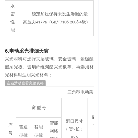
水
密
稳定加压保持未发生渗漏的最
性
高压力417Pa（GB/T7106-2008 4级）
能
6.电动采光排烟天窗
采光材料可选择夹层玻璃、安全玻璃、聚碳酸
酯采光板、玻璃纤维聚酯采光板等。再选用材
光材料时注明
采
光材料；
左右滑动查看完整表格
三角型电动采光排烟天窗选用表
窗 型
号
窗外形尺
洞口尺寸
智能
序
寸﹙宽×
普通
智能
﹙宽×长﹚
网络
号
长﹚
型控
型控
B×A