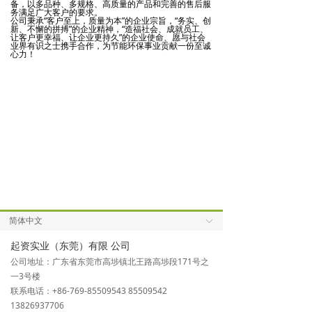
备，以多品种、多规格、高质量的产品和完善的售后服
务满足广大客户的要求。
公司秉承“客户至上，质量为本”的企业宗旨，“务实、创
新、不懈的拼搏”的企业精神，“造福社会、成就员工、
让客户更幸福、让企业更持久”的企业使命、愿与社会
业界有识之士携手合作，为节能环保事业贡献一份至诚
心力！
简体中文
ꀅ
起资实业（东莞）有限 公司
公司地址：广东省东莞市高埗镇北王路高埗段171号之
一3号楼
联系电话：+86-769-85509543 85509542
13826937706