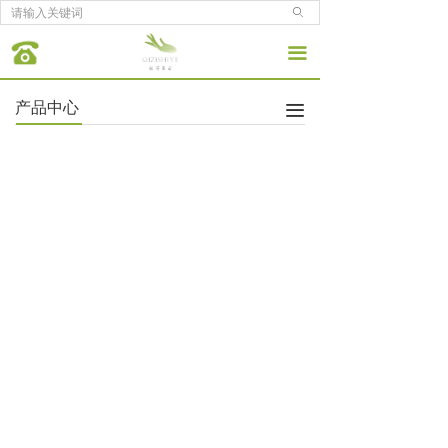
ꄙ
끀
产品中心
끀