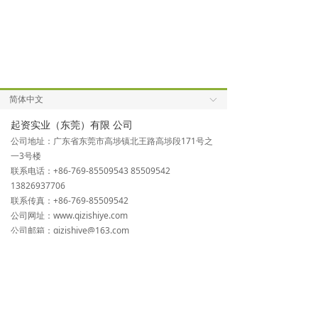
简体中文
ꀅ
起资实业（东莞）有限 公司
公司地址：广东省东莞市高埗镇北王路高埗段171号之
一3号楼
联系电话：+86-769-85509543 85509542
13826937706
联系传真：+86-769-85509542
公司网址：www.qizishiye.com
公司邮箱：qizishiye@163.com
上海起资通风设备有限公司
公司地址：上海市青浦区漕盈路2500号801室
联系电话：+86-21-39226703 69216206 39226825
联系传真：+86-21-39226702
公司网址：www.shqizi.com