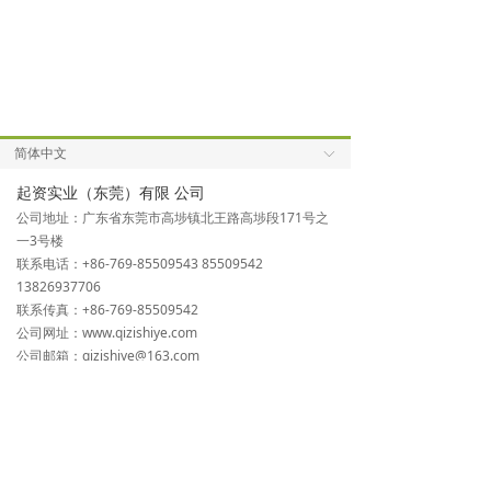
简体中文
ꀅ
起资实业（东莞）有限 公司
公司地址：广东省东莞市高埗镇北王路高埗段171号之
一3号楼
联系电话：+86-769-85509543 85509542
13826937706
联系传真：+86-769-85509542
公司网址：www.qizishiye.com
公司邮箱：qizishiye@163.com
上海起资通风设备有限公司
公司地址：上海市青浦区漕盈路2500号801室
联系电话：+86-21-39226703 69216206 39226825
联系传真：+86-21-39226702
公司网址：www.shqizi.com