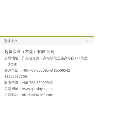
简体中文
ꀅ
起资实业（东莞）有限 公司
公司地址：广东省东莞市高埗镇北王路高埗段171号之
一3号楼
联系电话：+86-769-85509543 85509542
13826937706
联系传真：+86-769-85509542
公司网址：www.qizishiye.com
公司邮箱：qizishiye@163.com
上海起资通风设备有限公司
公司地址：上海市青浦区漕盈路2500号801室
联系电话：+86-21-39226703 69216206 39226825
联系传真：+86-21-39226702
公司网址：www.shqizi.com