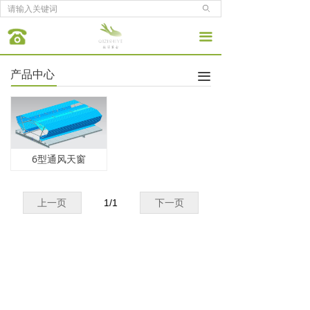
ꄙ
끀
产品中心
끀
6型通风天窗
上一页
1
/
1
下一页