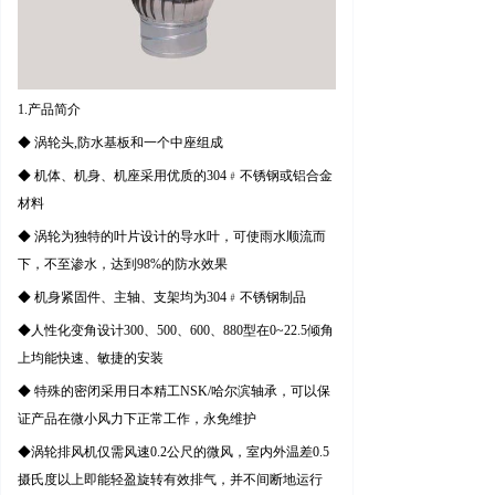
1.
产品简介
◆ 涡轮头,防水基板和一个中座组成
◆ 机体、机身、机座采用优质的304﹟不锈钢或铝合金
材料
◆ 涡轮为独特的叶片设计的导水叶，可使雨水顺流而
下，不至渗水，达到98%的防水效果
◆ 机身紧固件、主轴、支架均为304﹟不锈钢制品
◆人性化变角设计300、500、600、880型在0~22.5倾角
上均能快速、敏捷的安装
◆ 特殊的密闭采用日本精工NSK/哈尔滨轴承，可以保
证产品在微小风力下正常工作，永免维护
◆涡轮排风机仅需风速0.2公尺的微风，室内外温差0.5
摄氏度以上即能轻盈旋转有效排气，并不间断地运行