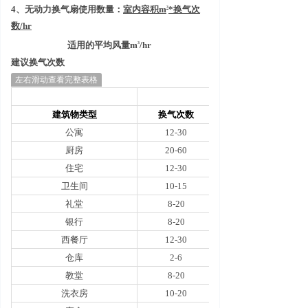
4
、无动力换气扇使用数量：
室内容积
m
*
换气次
3
数
/hr
适用的平均风量
m
/hr
3
建议换气次数
左右滑动查看完整表格
建筑物类型
换气次数
公寓
12-30
厨房
20-60
住宅
12-30
卫生间
10-15
礼堂
8-20
银行
8-20
西餐厅
12-30
仓库
2-6
教堂
8-20
洗衣房
10-20