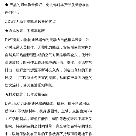
◆ 产品的15年质量保证，免去你对本产品质量存在的
任何担心
2.
DWT无动力涡轮通风器的优点
★通风效果，零成本运转
DWT无动力涡轮通风器作为无动力自然排风设备，24
小时无需人员操作、无需电力能源，安装后依靠室内外
自然风和热能原理形成的空气对流推动涡轮头，使叶片
高速旋转，即可使工作环境中的污浊、潮湿、高温空气
排出，新鲜空气源源不断补充入内，创造出良好的工作
环境。并可以防止冬天室内结露，从而保护屋面内壁的
防火涂料，使其免遭受潮剥落。
★材质优异，15年质量保证
DWT无动力涡轮通风器的机体、机身、机座均采用优
质304﹟不锈钢材料，机身紧固件、主轴、支架也为304
﹟不锈钢制品，即使在酸性、碱性等恶劣环境中亦不受
影响。特殊制造的全封闭轴承，完全密闭在特制的轴套
中，以确保涡轮在正常的工作状况下持续而稳定地工作