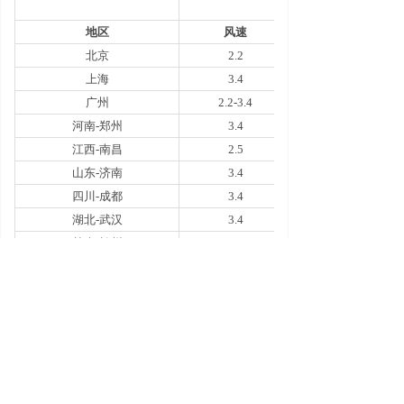
地区
风速
北京
2.2
上海
3.4
广州
2.2-3.4
河南
-
郑州
3.4
江西
-
南昌
2.5
山东
-
济南
3.4
四川
-
成都
3.4
湖北
-
武汉
3.4
甘肃
-
兰州
3.4
浙江
-
杭州
3.4-5.2
安徽
-
合肥
3.4
新疆
-
乌鲁木齐
3.4
海南
-
海口
3.4
福建
-
厦门
3.4
山西
-
太原
3.2