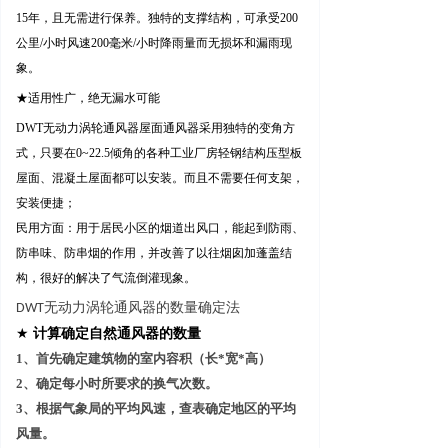
15年，且无需进行保养。独特的支撑结构，可承受200
公里/小时风速200毫米/小时降雨量而无损坏和漏雨现
象。
★适用性广，绝无漏水可能
DWT无动力涡轮通风器屋面通风器采用独特的变角方
式，只要在0~22.5倾角的各种工业厂房轻钢结构压型板
屋面、混凝土屋面都可以安装。而且不需要任何支架，
安装便捷；
民用方面：用于居民小区的烟道出风口，能起到防雨、
防串味、防串烟的作用，并改善了以往烟囱加蓬盖结
构，很好的解决了气流倒灌现象。
DWT
无动力涡轮通风器的数量确定法
★
计算确定自然通风器的数量
1
、首先确定建筑物的室内容积（长
*
宽
*
高）
2
、确定每小时所要求的换气次数。
3
、根据气象局的平均风速，查表确定地区的平均
风量。