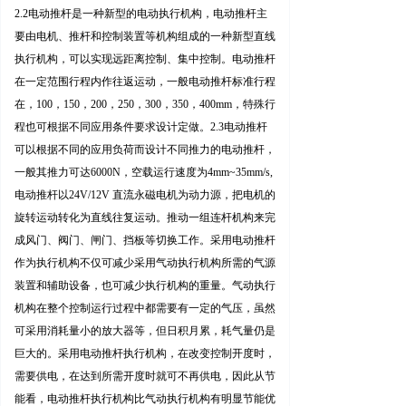
2.2
电动推杆是一种新型的电动执行机构，电动推杆主
要由电机、推杆和控制装置等机构组成的一种新型直线
执行机构，可以实现远距离控制、集中控制。电动推杆
在一定范围行程内作往返运动，一般电动推杆标准行程
在
，
10
0
，
15
0
，
20
0
，
25
0
，
30
0
，
35
0
，
400m
m
，特殊行
程也可根据不同应用条件要求设计定做。
2.3
电动推杆
可以根据不同的应用负荷而设计不同推力的电动推杆，
一般其推力可
达
6000
N
，空载运行速度
为
4mm~35mm/s
,
电动推杆
以
24V/12V
直流永磁电机为动力源，把电机的
旋转运动转化为直线往复运动。推动一组连杆机构来完
成风门、阀门、闸门、挡板等切换工作。采用电动推杆
作为执行机构不仅可减少采用气动执行机构所需的气源
装置和辅助设备，也可减少执行机构的重量。气动执行
机构在整个控制运行过程中都需要有一定的气压，虽然
可采用消耗量小的放大器等，但日积月累，耗气量仍是
巨大的。采用电动推杆执行机构，在改变控制开度时，
需要供电，在达到所需开度时就可不再供电，因此从节
能看，电动推杆执行机构比气动执行机构有明显节能优