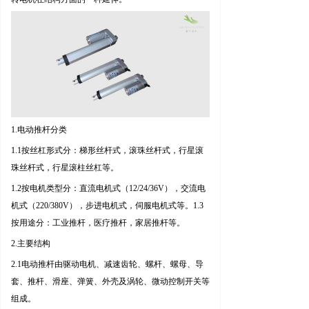
1
.
电动推杆
分类
1.1
按丝杠形式分：梯形丝杆式，滚珠丝杆式，行星滚
珠丝杆式，行星滚柱丝杠等。
1.2
按电机类型分：直流电机式
（
12/24/36
V
），交流电
机式
（
220/380
V
），步进电机式，伺服电机式等。
1.3
按用途分：工业推杆，医疗推杆，家居推杆等
。
2.
主要结构
2.1
电动推杆由驱动电机、减速齿轮、螺杆、螺母、导
套、推杆、滑座、弹簧、外壳及涡轮、微动控制开关等
组成。