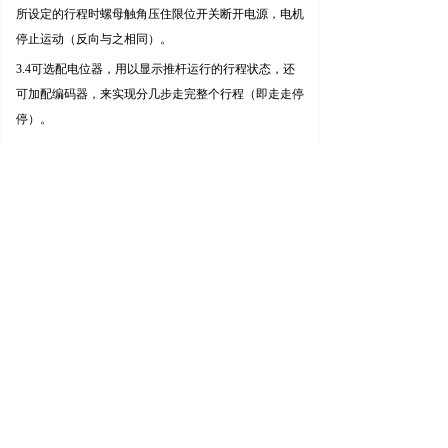
所设定的行程时螺母触角压住限位开关断开电源，电机
停止运动（反向与之相同）。
3.4
可选配电位器，用以显示推杆运行的行程状态，还
可加配编码器，来实现分几步走完整个行程（即走走停
停）。
4.
电动推杆特点
4.1
设计新颖精致、体积小、精度高、完全同步、自锁
性能好、卫生，电机直接驱动，不需要管道的气源、油
路，现已大量用于生产线、汽车、透气窗开启、军工、
舞台、纺织、污水处理等各个行业设备上。
上一个：
无
ꄴ
下一个：
RTC（RAF）铝制屋顶风机
ꄲ
简体中文
ꀅ