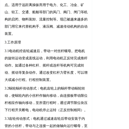
点。适用于远距离操纵而用于电力、化工、冶金、矿
山、轻工、交通、船舶等部门的风门、阀门、闸门等机
构的启闭、物料装卸、流量控制等。现已被越来越多的
部门用它来代替机构手、液压阀、减速传动机构的自动
装置
。
3.
工作原理
3.1
电动机经齿轮减速后，带动一对丝杆螺母。把电机
的旋转运动变成直线运动，利用电动机正反转完成推杆
动作。如通过各种杠杆、摇杆或连杆等机构可完成转
动、摇动等复杂动作。通过改变杠杆力臂长度，可以增
大或减小行程。行程控制装置
。
3.2
蜗轮蜗杆传动形式：电机齿轮上的蜗杆带动蜗轮转
动，使蜗轮内的小丝杆作轴向移动，由连接板带动限位
杆相应作轴向移动，至所需行程时，通过调节限位块压
下行程开关断电，电动机停止运转（正反控制相同）。
3.3
齿轮传动形式：电机通过减速齿轮后带动安装于内
管的小丝杆，带动与之连接一起的做轴向运行螺母，至