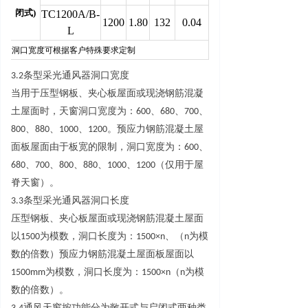
闭
式
)
TC1200A/B-
1200
1.80
132
0.04
L
洞口宽度可根据客户特殊要求定制
3.2
条型采光通风器洞口宽度
当用于压型钢板、夹心板屋面或现浇钢筋混凝
土屋面时，天窗洞口宽度为
：
60
0
、
68
0
、
70
0
、
80
0
、
88
0
、
100
0
、
120
0
。预应力钢筋混凝土屋
面板屋面由于板宽的限制，洞口宽度为
：
60
0
、
68
0
、
70
0
、
80
0
、
88
0
、
100
0
、
120
0
（仅用于屋
脊天窗）。
3.
3
条型采光通风器洞口长度
压型钢板、夹心板屋面或现浇钢筋混凝土屋面
以
150
0
为模数，洞口长度为
：
1500×
n
、
（
n
为模
数的倍数）预应力钢筋混凝土屋面板屋面
以
1500m
m
为模数，洞口长度为
：
1500×
n
（
n
为模
数的倍数）。