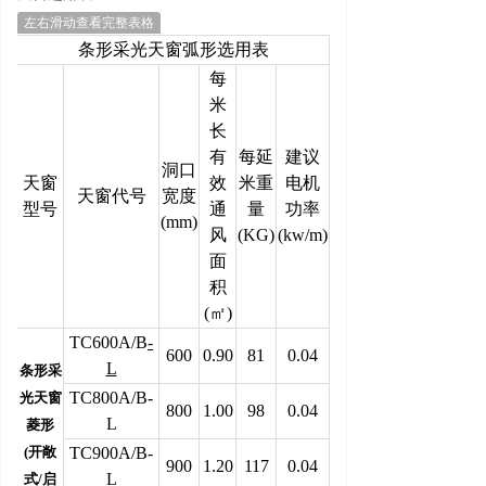
左右滑动查看完整表格
条形采光天窗弧形选用表
每
米
长
有
每延
建议
洞口
天窗
效
米重
电机
天窗代号
宽
度
型号
通
量
功
率
(
mm)
风
(
KG)
(
kw/m)
面
积
(
㎡
)
TC600A/B
-
600
0.90
81
0.04
L
条形采
TC800A/B-
光天窗
800
1.00
98
0.04
L
菱
形
(
开敞
TC900A/B-
900
1.20
117
0.04
L
式
/
启