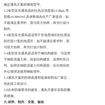
确定通风天窗的规格型号。
5.
2
条型采光通风器的抗风压强度
值
≤
1.0kpa
,
雪
荷
载
≤
0.4kN/m2
,
具体数值由生产厂家提供，如
不能满足要求时，需与双方协商，再另行设计
制作。
5.
3
条型采光通风器适用于非地震地区的抗震设
防烈
度
≤
7
度的地震区，如不能满足要求时，需
与双方协商，再另行设计制作。
5.
4
条型采光通风器适用于钢结构建筑，与适用
于钢筋混凝土框，排架结构建筑，选用时应注
明。如用在钢筋混凝土结构屋面，应在相应部
件位预埋连接用钢板埋件。
5.
5
通风天窗的防锈底漆和面漆材料由厂家定，
色彩按工程设计。
5.
6
在有防爆要求的建筑，通风天窗应采取防飘
雨措施。
六
.
材料、制作、安装、验收