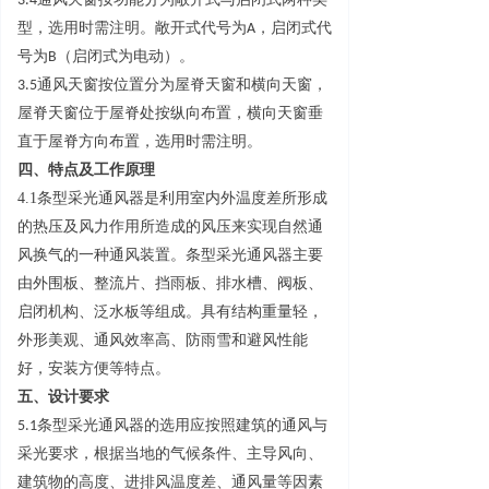
3.
4
通风天窗按功能分为敞开式与启闭式两种类
型，选用时需注明。敞开式代号
为
A
，启闭式代
号
为
B
（启闭式为电动）。
3.
5
通风天窗按位置分为屋脊天窗和横向天窗，
屋脊天窗位于屋脊处按纵向布置，横向天窗垂
直于屋脊方向布置，选用时需注明。
四、特点及工作原理
4.1
条型采光通风器是利用室内外温度差所形成
的热压及风力作用所造成的风压来实现自然通
风换气的一种通风装置。条型采光通风器主要
由外围板、整流片、挡雨板、排水槽、阀板、
启闭机构、泛水板等组成。具有结构重量轻，
外形美观、通风效率高、防雨雪和避风性能
好，安装方便等特点。
五、设计要求
5.
1
条型采光通风器的选用应按照建筑的通风与
采光要求，根据当地的气候条件、主导风向、
建筑物的高度、进排风温度差、通风量等因素