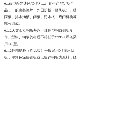
6.
1
条型采光通风器作为工厂化生产的定型产
品，一般由整流片、外围护板（挡风板）、挡
雨板、排水沟槽、阀板、泛水板、启闭机构等
部分组成。
6.1.
1
天窗架及钢板基座一般用型钢或钢板制
作。型钢、钢板的材质不得低
于
Q235B
,
焊条采
用
E4
3
型。
6.1.
2
外围护板（挡风板）一般采
用
0.
6
厚压型
板，即彩色涂层钢板或以镀锌钢板为原料，经
辊压冷弯成型的建筑用围护板材。也可采
用
1.
5
厚玻璃钢采光板。
6.1.
3
有采光功能的通风天窗采用的玻璃钢采光
板又称玻璃纤维增强聚酯采光板，它是以玻璃
纤维为增强材料，以合成树脂为粘合剂，经过
机械成型的复合材料。玻璃钢采光板的厚
度
≥
1.5m
m
，透光
率
≥
8
0
％。
6.
2
条型采光通风器的安
装
1.5
m
和
1.5
m
的纵向单