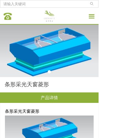
ꄙ
끀
条形采光天窗菱形
产品详情
条形采光
天窗
菱形