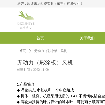
您好，欢迎来到起资实业（东莞）有限公司！
首页
关于我们
首页
ꄲ
无动力（彩涂板）风机
无动力（彩涂板）风机
创建时间：
2022-11-09
1.
产品简介
◆
涡轮头,防水基板和一个中座组成
◆
机体、机身、机座采用优质的304﹟不锈钢或铝合
◆
涡轮为独特的叶片设计的导水叶，可使雨水顺流而下