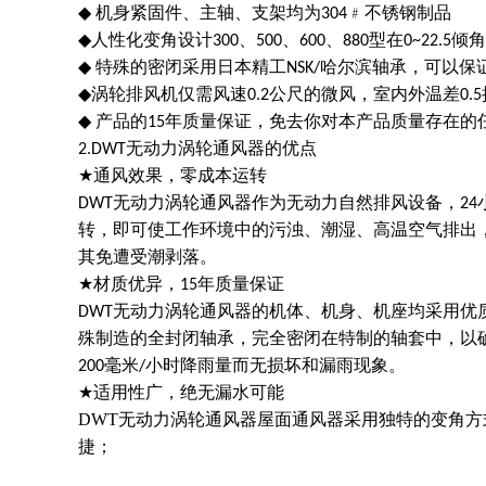
◆
机身紧固件、主轴、支架均为304﹟不锈钢制品
◆
人性化变角设计300、500、600、880型在0~22
◆
特殊的密闭采用日本精工NSK/哈尔滨轴承，可以
◆
涡轮排风机仅需风速0.2公尺的微风，室内外温差0
◆
产品的15年质量保证，免去你对本产品质量存在的
2.DWT
无动力涡轮通风器的优点
★
通风效果，零成本运转
DWT
无动力涡轮通风器作为无动力自然排风设备，2
转，即可使工作环境中的污浊、潮湿、高温空气排出
其免遭受潮剥落。
★
材质优异，15年质量保证
DWT
无动力涡轮通风器的机体、机身、机座均采用优质
殊制造的全封闭轴承，完全密闭在特制的轴套中，以确
200毫米/小时降雨量而无损坏和漏雨现象。
★
适用性广，绝无漏水可能
DWT
无动力涡轮通风器屋面通风器采用独特的变角方式
捷；