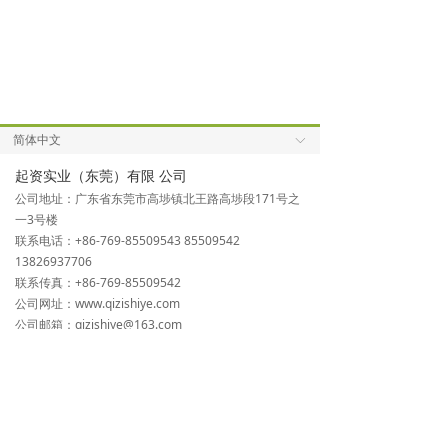
简体中文
ꀅ
起资实业（东莞）有限 公司
公司地址：广东省东莞市高埗镇北王路高埗段171号之
一3号楼
联系电话：+86-769-85509543 85509542
13826937706
联系传真：+86-769-85509542
公司网址：www.qizishiye.com
公司邮箱：qizishiye@163.com
上海起资通风设备有限公司
公司地址：上海市青浦区漕盈路2500号801室
联系电话：+86-21-39226703 69216206 39226825
联系传真：+86-21-39226702
公司网址：www.shqizi.com